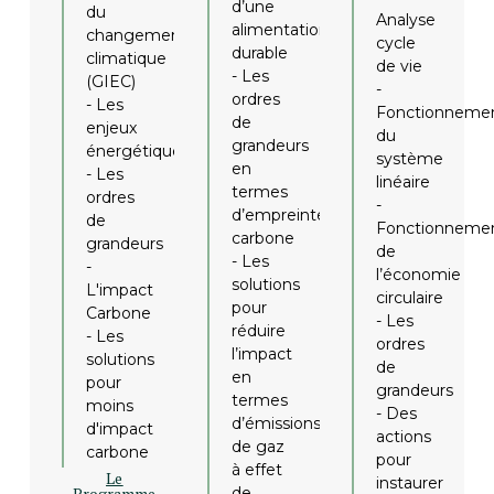
d’une
du
Analyse
alimentation
changement
cycle
durable
climatique
de vie
- Les
(GIEC)
-
ordres
- Les
Fonctionneme
de
enjeux
du
grandeurs
énergétiques
système
en
- Les
linéaire
termes
ordres
-
d’empreinte
de
Fonctionneme
carbone
grandeurs
de
- Les
-
l’économie
solutions
L'impact
circulaire
pour
Carbone
- Les
réduire
- Les
ordres
l’impact
solutions
de
en
pour
grandeurs
termes
moins
- Des
d’émissions
d'impact
actions
de gaz
carbone
pour
à effet
Le
instaurer
Programme
de