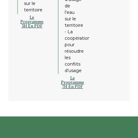
sur le
de
territoire
l’eau
Le
sur le
Programme
territoire
3H En PDF
- La
coopération
pour
résoudre
les
conflits
d’usage
Le
Programme
7H En PDF