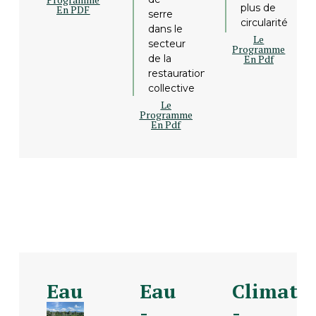
plus de
En PDF
serre
circularité
dans le
Le
secteur
Programme
En Pdf
de la
restauration
collective
Le
Programme
En Pdf
Eau
Eau
Climat
-
-