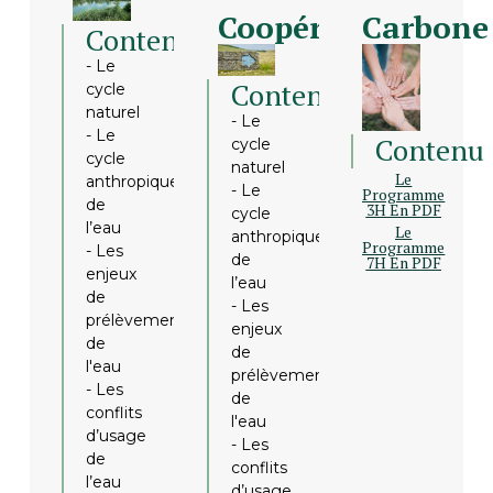
Coopération
Carbone
Contenu
- Le
Contenu
cycle
naturel
- Le
- Le
Contenu
cycle
cycle
naturel
Le
anthropique
- Le
Programme
de
3H En PDF
cycle
l’eau
Le
anthropique
Programme
- Les
de
7H En PDF
enjeux
l’eau
de
- Les
prélèvements
enjeux
de
de
l'eau
prélèvements
- Les
de
conflits
l'eau
d’usage
- Les
de
conflits
l’eau
d’usage