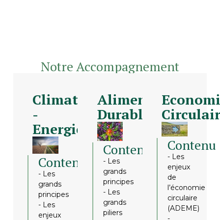
Notre Accompagnement
Climat
Alimentation
Economi
-
Durable
Circulai
Energie
Contenu
Contenu
- Les
Contenu
- Les
enjeux
grands
- Les
de
principes
grands
l’économie
- Les
principes
circulaire
grands
- Les
(ADEME)
piliers
enjeux
-